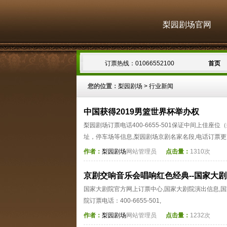
梨园剧场官网
订票热线：01066552100
首页
您的位置：
梨园剧场
>
行业新闻
中国获得2019男篮世界杯举办权
梨园剧场订票电话400-6655-501保证中间上佳
址，停车场等信息,梨园剧场京剧名家名段,电话订票更
作者：
梨园剧场
网站管理员
点击量：
1310次
京剧交响音乐会唱响红色经典--国家大剧
国家大剧院官方网上订票中心,国家大剧院演出信息,国
院订票电话：400-6655-501,
作者：
梨园剧场
网站管理员
点击量：
1232次