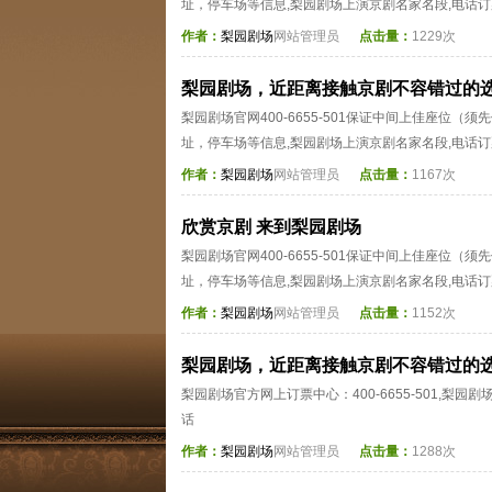
址，停车场等信息,梨园剧场上演京剧名家名段,电话
作者：
梨园剧场
网站管理员
点击量：
1229次
梨园剧场，近距离接触京剧不容错过的
梨园剧场官网400-6655-501保证中间上佳座位
址，停车场等信息,梨园剧场上演京剧名家名段,电话
作者：
梨园剧场
网站管理员
点击量：
1167次
欣赏京剧 来到梨园剧场
梨园剧场官网400-6655-501保证中间上佳座位
址，停车场等信息,梨园剧场上演京剧名家名段,电话
作者：
梨园剧场
网站管理员
点击量：
1152次
梨园剧场，近距离接触京剧不容错过的
梨园剧场官方网上订票中心：400-6655-501,梨
话
作者：
梨园剧场
网站管理员
点击量：
1288次