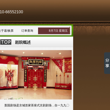
-66552100
关于退/换票
订单查询
8月7日 星期五
梨园剧场是京城首家茶座式京剧剧场，自一九九〇