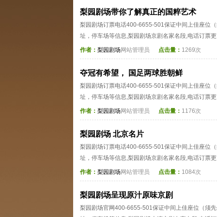
梨园剧场带你了解真正的国粹艺术
梨园剧场订票电话400-6655-501保证中间上佳
址，停车场等信息,梨园剧场京剧名家名段,电话订票更
作者：
梨园剧场
网站管理员
点击量：
1269次
夺冠有希望， 国足两球胜朝鲜
梨园剧场订票电话400-6655-501保证中间上佳
址，停车场等信息,梨园剧场京剧名家名段,电话订票更
作者：
梨园剧场
网站管理员
点击量：
1176次
梨园剧场 北京名片
梨园剧场订票电话400-6655-501保证中间上佳
址，停车场等信息,梨园剧场京剧名家名段,电话订票更
作者：
梨园剧场
网站管理员
点击量：
1084次
梨园剧场呈现原汁原味京剧
梨园剧场官网400-6655-501保证中间上佳座位