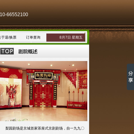
-66552100
关于退/换票
订单查询
8月7日 星期五
梨园剧场是京城首家茶座式京剧剧场，自一九九〇