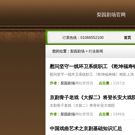
梨园剧场官网
订票热线：01066552100
首页
您的位置：
梨园剧场
>
行业新闻
慰问坚守一线环卫系统职工 《乾坤福寿
慰问坚守一线环卫系统职工 《乾坤福寿镜》精彩上演
作者：
梨园剧场
网站管理员
点击量：
1157次
京剧骨子老戏《大探二》将登长安大戏
京剧骨子老戏《大探二》将登长安大戏院
作者：
梨园剧场
网站管理员
点击量：
1349次
中国戏曲艺术之京剧基础知识汇总