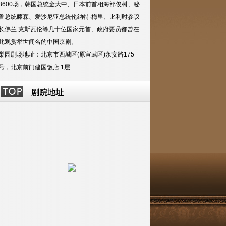
8600场，韩国总统金大中、日本前首相海部俊树、秘
鲁总统藤森、爱沙尼亚总统伦纳特·梅里、比利时参议
长佛兰 克斯瓦伦等几十位国家元首、政府要员都曾在
此观赏举世闻名的中国京剧
。
梨园剧场地址：北京市西城区(原宣武区)永安路175
号，北京前门建国饭店 1层