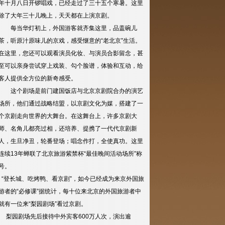
年十月八日开锣唱戏，已经走过了三十五个寒暑。这里
除了大年三十儿晚上，天天都在上演京剧。
每当华灯初上，外国游客就齐集这里，品盖碗儿
茶，听原汁原味儿的京戏，感受惬意的“老北京”生活。
在这里，您还可以观看演员化妆、与演员合影留念，甚
至可以亲身尝试穿上戏装、勾个脸谱，体验和互动，给
客人提供全方位的新奇感受。
这个剧场是前门建国饭店与北京京剧院合办的演艺
场所，他们通过战略结盟，以京剧文化为媒，搭建了一
个京剧走向世界的大舞台。在这舞台上，许多京剧大
师、名角儿都亮过相，还培养、提携了一代代京剧新
人，生旦净丑，轮番登场；唱念作打，全使真功。这里
连续13年蝉联了北京旅游紫禁杯“最佳晚间活动场所”称
号。
“登长城、吃烤鸭、看京剧”，如今已经成为来京外国旅
游者的“必修课”据统计，每十位来北京的外国旅游者中
就有一位来“梨园剧场”看过京剧。
梨园剧场先后接待中外宾客600万人次，演出逾