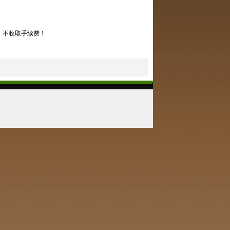
，不收取手续费！