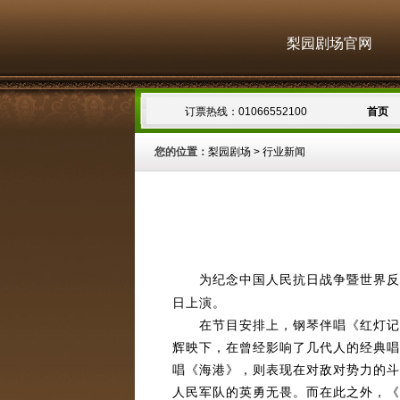
梨园剧场官网
订票热线：01066552100
首页
您的位置：
梨园剧场
>
行业新闻
为纪念中国人民抗日战争暨世界反法
日上演。
在节目安排上，钢琴伴唱《红灯记》
辉映下，在曾经影响了几代人的经典唱
唱《海港》，则表现在对敌对势力的斗
人民军队的英勇无畏。而在此之外，《