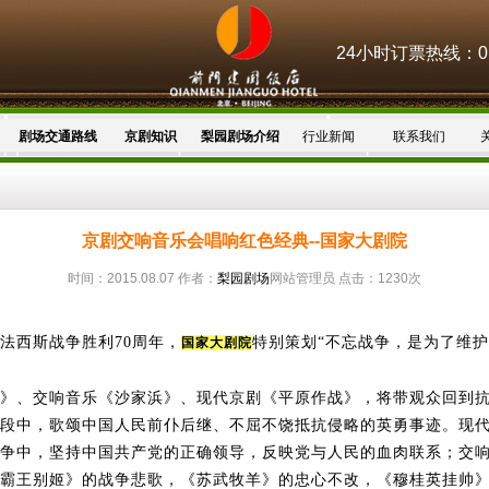
24小时订票热线：010
剧场交通路线
京剧知识
梨园剧场介绍
行业新闻
联系我们
京剧交响音乐会唱响红色经典--国家大剧院
时间：2015.08.07 作者：
梨园剧场
网站管理员 点击：1230次
西斯战争胜利70周年，
特别策划“不忘战争，是为了维护
国家大剧院
、交响音乐《沙家浜》、现代京剧《平原作战》，将带观众回到抗
段中，歌颂中国人民前仆后继、不屈不饶抵抗侵略的英勇事迹。现
争中，坚持中国共产党的正确领导，反映党与人民的血肉联系；交
霸王别姬》的战争悲歌，《苏武牧羊》的忠心不改，《穆桂英挂帅