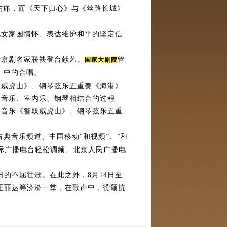
伤痛，而《天下归心》与《丝路长城》
女家国情怀、表达维护和平的坚定信
京剧名家联袂登台献艺。
管
国家大剧院
》中的合唱。
威虎山》、钢琴弦乐五重奏《海港》
响音乐、室内乐、钢琴相结合的过程
响音乐《智取威虎山》、钢琴弦乐五重
古典音乐频道、中国移动“和视频”、“和
际广播电台轻松调频、北京人民广播电
的不屈壮歌。在此之外，8月14日至
王丽达等济济一堂，在歌声中，赞颂抗