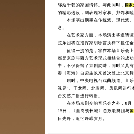
绵延千载的家国情怀。与此同时，
国家
的精彩选段，则表现对家和、邦邻和睦
本场演出期望在传统戏、现代戏、新
念。
在艺术家方面，本场演出将邀请谭元
弦乐团将在指挥家胡咏言执棒下担任全
值得一提的是，将在本场音乐会上唱
都是京剧与西方艺术形式相结合的成功
中，不仅保留了京剧韵味，同时又具有
奏《海港》自诞生以来首次登上北京舞
届时，中央电视台戏曲频道、音乐频
视界”、千龙网、北青网、凤凰网进行
台文艺广播进行转播。
在本场京剧交响音乐会之外，8月，大
15日，《血肉筑长城》总政歌舞团与
国
日先锋，追忆峥嵘岁月。