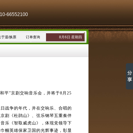
-66552100
关于退/换票
订单查询
8月6日 星期四
和平”京剧交响音乐会，并将于8月25
日战争的年代，并在交响乐、合唱的
代京剧《杜鹃山》、弦乐钢琴五重奏伴
响音乐《智取威虎山》，体现党领导下
》巾帼英雄保家卫国的光辉事迹，彰显