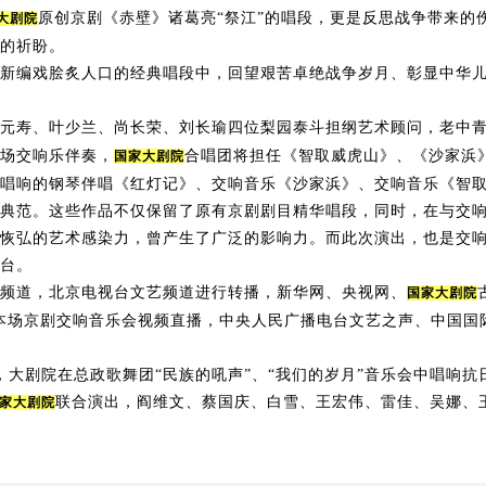
原创京剧《赤壁》诸葛亮“祭江”的唱段，更是反思战争带来的
大剧院
的祈盼。
编戏脍炙人口的经典唱段中，回望艰苦卓绝战争岁月、彰显中华儿
寿、叶少兰、尚长荣、刘长瑜四位梨园泰斗担纲艺术顾问，老中青
场交响乐伴奏，
合唱团将担任《智取威虎山》、《沙家浜
国家大剧院
响的钢琴伴唱《红灯记》、交响音乐《沙家浜》、交响音乐《智取
典范。这些作品不仅保留了原有京剧剧目精华唱段，同时，在与交
恢弘的艺术感染力，曾产生了广泛的影响力。而此次演出，也是交
台。
道，北京电视台文艺频道进行转播，新华网、央视网、
国家大剧院
本场京剧交响音乐会视频直播，中央人民广播电台文艺之声、中国国
剧院在总政歌舞团“民族的吼声”、“我们的岁月”音乐会中唱响抗日
联合演出，阎维文、蔡国庆、白雪、王宏伟、雷佳、吴娜、
家大剧院