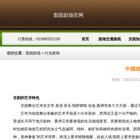
梨园剧场官网
订票热线：01066552100
首页
剧场交通路线
京剧知
您的位置：
梨园剧场
>
行业新闻
中国
时间：2016.02.
京剧的艺术特色
京剧舞台艺术在文学.表演.音乐.唱腔锣鼓.化妆.脸谱等各个方方面，通
它作为创造舞台形象的艺术手段是十分丰富的，而用法又是十分严格的。
育成长不同于地方剧种。要求它所要表现的生活领域更宽，所要塑造的人物
时也相应地使它的民间乡土气息减弱，纯朴、粗犷的风格特色相对淡薄。因而
神，形神兼备”的艺术境界。表演上要求精致细腻，处处入戏;唱腔上要求悠扬