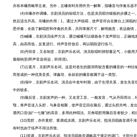
亦有本嗓而略带左者。另外，左嗓有时亦用作另一解释，指嗓音与伴奏乐器
(4)吊嗓亦作调嗓。京剧演员的练唱方法，也是演员唱功锻炼的步骤之一。
然后适当升高。吊嗓的作用：1。通过大声练唱，使声音符合在舞台上演唱的
悉伴奏，全面了解唱腔和伴奏的关系，共同掌握尺寸，解明曲意，表达曲情
(5)喊嗓，京剧演员练声方法，通过喊嗓可以锻炼各个发声部位，正确地发出
高，由高而低，反复进行。待声音舒放后，再以唱段进行练习。
(6)丹田音，又名响堂，京剧声乐名词。演员歌唱时肺部蓄足气，小腹用力
最能响堂(即声音送得远，听得清)。
(7)云遮月，京剧声乐名词。这是对老生的圆润而较含蓄的嗓音的一种比
而形成的一种优美音质。谭鑫培、余叔岩的嗓音都属于这一类型。
(8)塌中，京剧声乐名词。演员在中老年时期，由于生理关系，发生失音
中的较多。
(9)脑后音，京剧发声的一种。又名背工音。一般发音，气从丹田而出，
颚，将声音送入头腔，与鼻音相聚，使声音迂回在脑后，通过头腔共鸣，发
遇闭口音(如“一七辙”)的高音，多用此种唱法。旦角唱腔用脑后音者较少，程
(10)荒腔，亦作黄腔、黄调或凉调。京剧声乐名词。指演员唱曲音调不
有时也由于练声不得法所致。
(11)冒调，京剧声乐名词。指演员唱曲音调略高于规定的调门。大部分是