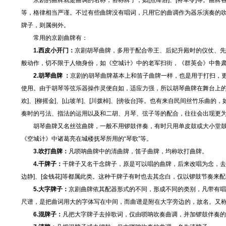
京剧的曲牌就是曲调的名称，俗称牌子，如[点绛唇]、[将军令]等。曲牌
等，格律相当严谨。不过有些曲牌没有唱词，只用它的曲调作为器乐演奏的吹打
牌子，则属例外。
常用的京剧曲牌有：
1.西皮小开门：
京剧胡琴曲牌，多用于配合帝王、后妃升殿时的仪仗、先
般动作，切不限于人物身份，如《空城计》中的老军扫街，《群英会》中鲁肃
2.胡琴曲牌 ：
京剧的胡琴曲牌基本上和笛子曲牌一样，也是用于打扫，
使用。由于胡琴等弦乐器操作灵便自如，适应力强，所以胡琴曲牌在舞台上的
欢]、[柳摇金]、[山坡羊]、[川拨棹]、[傍妆台]等。也有来自民间丝竹乐曲的
奏时的弓法、指法的运用以及和二胡、月琴、弦子等的配合，往往会出现更
胡琴曲牌又名丝弦曲牌，一般不用锣鼓伴奏，有时只用单皮鼓或大小堂鼓
《空城计》中诸葛亮在城楼抚琴所用的“琴歌”等。
3.吹打曲牌：
凡唢呐曲牌中的清曲牌，笛子曲牌，均称吹打曲牌。
4.干牌子：
干牌子又名干念牌子，原是可以唱的曲牌，后来改唱为念，去其
边静]、[金钱花]等都属此类。这种干牌子有时也去其念白，仅以锣鼓节奏来
5.大字牌子：
京剧曲牌依其配器形式的不同，形成不同的类别，凡带有唱
尺谱，是把曲词用大的字体写在中间，而曲谱是附在大字旁边的，故名。又
6.混牌子：
凡把大字牌子去掉歌词，仅由唢呐吹奏曲调，并加锣鼓伴奏的