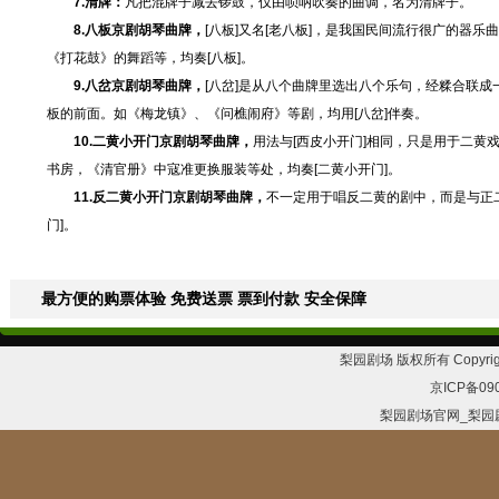
7.清牌：
凡把混牌子减去锣鼓，仅由唢呐吹奏的曲调，名为清牌子。
8.八板京剧胡琴曲牌，
[八板]又名[老八板]，是我国民间流行很广的器
《打花鼓》的舞蹈等，均奏[八板]。
9.八岔京剧胡琴曲牌，
[八岔]是从八个曲牌里选出八个乐句，经糅合联
板的前面。如《梅龙镇》、《问樵闹府》等剧，均用[八岔]伴奏。
10.二黄小开门京剧胡琴曲牌，
用法与[西皮小开门]相同，只是用于二
书房，《清官册》中寇准更换服装等处，均奏[二黄小开门]。
11.反二黄小开门京剧胡琴曲牌，
不一定用于唱反二黄的剧中，而是与正
门]。
最方便的购票体验 免费送票 票到付款 安全保障
梨园剧场 版权所有 Copyrig
京ICP备09
梨园剧场官网_梨园