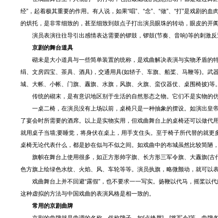
经”，起着极其重要的作用。有人说，如果“唱”、“念”、“做”、“打”是戏
的烘托，是非常细致的，甚至细致到鼓点子打出演员眼珠的转动，眼皮的开
演员表演往往导引出感情表达需要的锣鼓，锣鼓(节奏、音响)等的刺激反
京剧的舞台道具
砌未是大小道具与一些简单装置的统称，是戏曲解决表演与实物矛盾的特殊
绢、文房四宝、茶具、酒具)，交通用具(如轿子、车旗、船桨、马鞭等)。武
城、大帐、小帐、门旗、纛旗、水旗，风旗、火旗、蛮仪器仗、桌围椅披)等
传统的砌末，是有意识地区别于生活的自然形态之物。它们不是实物的仿
一桌二椅，在演员没有上场以前，桌椅只是一种抽象的摆设。如演出皇帝视
了宴会时所需要的酒席。以上是实物实用，但戏曲舞台上的桌椅还可以做代
就用桌子当墙;要睡觉，将身伏在桌上，用手支住头。至于椅子所代替的就更
桌椅无论代表什么，都是妙在似与不似之间。如戏曲中的布城虽然比较简陋
旗帜在舞台上使用很多，如正方形帅字旗、长方形三军令旗、大纛旗(古代
色方旗上绘绿色水纹、火焰、风、车轮等等。演员执旗，略微颤动，就可以
戏曲舞台上并不回避“露假”，也不要求一一写实。扬鞭以代马，摇桨以代
这种虚拟的方法与中国戏曲的表演风格是相一致的。
常用的京剧曲牌