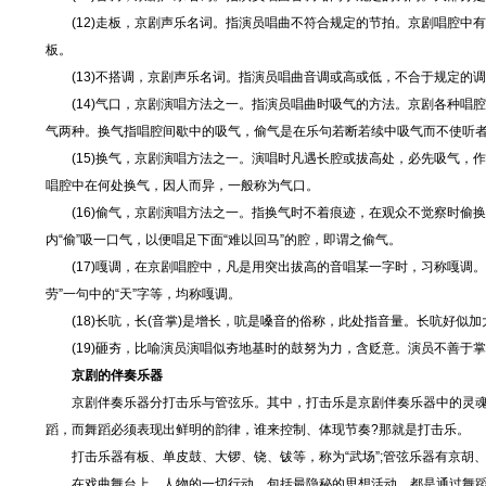
(12)走板，京剧声乐名词。指演员唱曲不符合规定的节拍。京剧唱腔中
板。
(13)不搭调，京剧声乐名词。指演员唱曲音调或高或低，不合于规定的调门
(14)气口，京剧演唱方法之一。指演员唱曲时吸气的方法。京剧各种唱
气两种。换气指唱腔间歇中的吸气，偷气是在乐句若断若续中吸气而不使听
(15)换气，京剧演唱方法之一。演唱时凡遇长腔或拔高处，必先吸气，
唱腔中在何处换气，因人而异，一般称为气口。
(16)偷气，京剧演唱方法之一。指换气时不着痕迹，在观众不觉察时偷换。
内“偷”吸一口气，以便唱足下面“难以回马”的腔，即谓之偷气。
(17)嘎调，在京剧唱腔中，凡是用突出拔高的音唱某一字时，习称嘎调。如
劳”一句中的“天”字等，均称嘎调。
(18)长吭，长(音掌)是增长，吭是嗓音的俗称，此处指音量。长吭好似加
(19)砸夯，比喻演员演唱似夯地基时的鼓努为力，含贬意。演员不善于掌
京剧的伴奏乐器
京剧伴奏乐器分打击乐与管弦乐。其中，打击乐是京剧伴奏乐器中的灵魂。京剧的
蹈，而舞蹈必须表现出鲜明的韵律，谁来控制、体现节奏?那就是打击乐。
打击乐器有板、单皮鼓、大锣、铙、钹等，称为“武场”;管弦乐器有京胡、
在戏曲舞台上，人物的一切行动，包括最隐秘的思想活动，都是通过舞蹈化