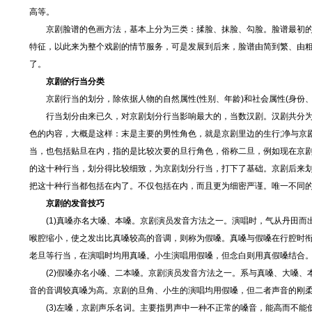
高等。
京剧脸谱的色画方法，基本上分为三类：揉脸、抹脸、勾脸。脸谱最初的
特征，以此来为整个戏剧的情节服务，可是发展到后来，脸谱由简到繁、由
了。
京剧的行当分类
京剧行当的划分，除依据人物的自然属性(性别、年龄)和社会属性(身份、
行当划分由来已久，对京剧划分行当影响最大的，当数汉剧。汉剧共分为1
色的内容，大概是这样：末是主要的男性角色，就是京剧里边的生行;净与京
当，也包括贴旦在内，指的是比较次要的旦行角色，俗称二旦，例如现在京
的这十种行当，划分得比较细致，为京剧划分行当，打下了基础。京剧后来
把这十种行当都包括在内了。不仅包括在内，而且更为细密严谨。唯一不同
京剧的发音技巧
(1)真嗓亦名大嗓、本嗓。京剧演员发音方法之一。演唱时，气从丹田而
喉腔缩小，使之发出比真嗓较高的音调，则称为假嗓。真嗓与假嗓在行腔时衔
老旦等行当，在演唱时均用真嗓。小生演唱用假嗓，但念白则用真假嗓结合
(2)假嗓亦名小嗓、二本嗓。京剧演员发音方法之一。系与真嗓、大嗓、
音的音调较真嗓为高。京剧的旦角、小生的演唱均用假嗓，但二者声音的刚
(3)左嗓，京剧声乐名词。主要指男声中一种不正常的嗓音，能高而不能