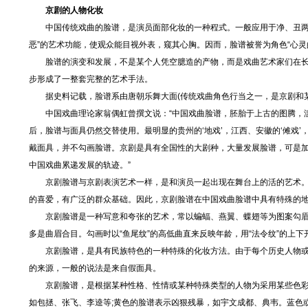
京剧的人物化妆
中国传统戏曲的脸谱，是演员面部化妆的一种程式。一般应用于净、丑两个
恶”的艺术功能，使观众能目视外表，窥其心胸。因而，脸谱被誉为角色“心灵
脸谱的演变和发展，不是某个人凭空臆造的产物，而是戏曲艺术家们在长
步形成了一整套完整的艺术手法。
据史料记载，脸谱系由唐朝乐舞大面(传统戏曲角色行当之一，是京剧和某
中国戏曲理论家翁偶虹曾撰文说：“中国戏曲脸谱，胚胎于上古的图腾，滥
后，脸谱与面具仍然交替使用。最明显的贵州的‘地戏’，江西、安徽的‘傩戏’
戴面具，并不勾画脸谱。京剧是具有全国性的大剧种，大量发展脸谱，可是
中国戏曲累递发展的轨迹。”
京剧脸谱与京剧表演艺术一样，是和演员一起出现在舞台上的活的艺术。
的喜爱，有广泛的群众基础。因此，京剧脸谱在中国戏曲脸谱中具有特殊的
京剧脸谱是一种写意和夸张的艺术，常以蝙蝠、燕翼、蝶翅等为图案勾眉
多是曲眉合目。勾画时以“鱼尾纹”的高低曲直来反映年龄，用“法令纹”的上下
京剧脸谱，是具有民族特色的一种特殊的化妆方法。由于每个历史人物或某
的来源，一般的说法是来自假面具。
京剧脸谱，是根据某种性格、性情或某种特殊类型的人物为采用某些色彩的
如包拯、张飞、李逵等;黄色的脸谱表示凶狠残暴，如宇文成都、典韦。蓝色