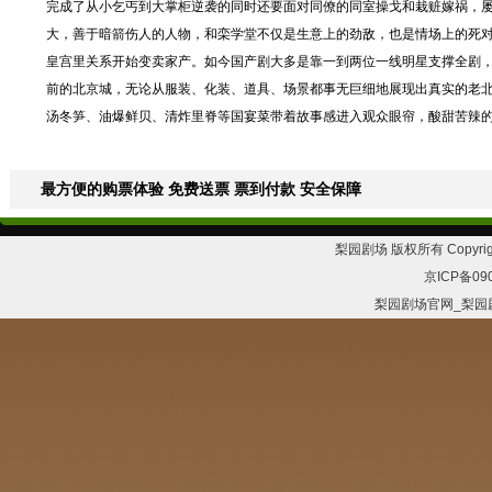
完成了从小乞丐到大掌柜逆袭的同时还要面对同僚的同室操戈和栽赃嫁祸，
大，善于暗箭伤人的人物，和栾学堂不仅是生意上的劲敌，也是情场上的死
皇宫里关系开始变卖家产。如今国产剧大多是靠一到两位一线明星支撑全剧，
前的北京城，无论从服装、化装、道具、场景都事无巨细地展现出真实的老
汤冬笋、油爆鲜贝、清炸里脊等国宴菜带着故事感进入观众眼帘，酸甜苦辣的
最方便的购票体验 免费送票 票到付款 安全保障
梨园剧场 版权所有 Copyrig
京ICP备09
梨园剧场官网_梨园