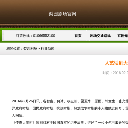
梨园剧场官网
订票热线：01066552100
首页
剧场交通路线
京剧知
您的位置：
梨园剧场
>
行业新闻
人艺话剧大
时间：2016.02.
2016年2月26日讯，谷智鑫、何冰、杨立新、梁冠华、原雨、韩童生、张光
洋政府时期、国民政府时期、抗战时期、解放战争时期的小人物励志传奇，
人间情。
《传奇大掌柜》该剧取材于民国真实的历史故事，讲述了一位小乞丐出身的饭庄