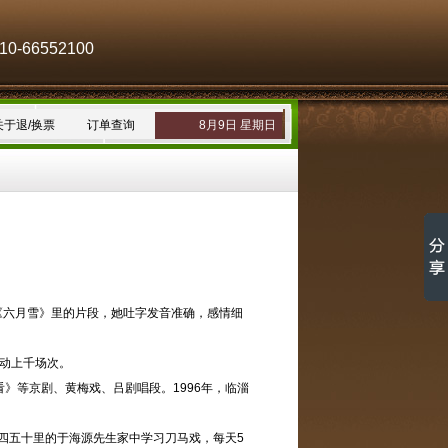
-66552100
关于退/换票
订单查询
8月9日 星期日
《六月雪》里的片段，她吐字发音准确，感情细
活动上千场次。
》等京剧、黄梅戏、吕剧唱段。1996年，临淄
四五十里的于海源先生家中学习刀马戏，每天5