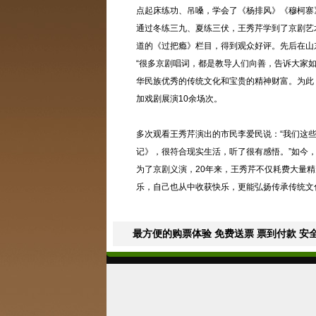
点起床练功、吊嗓，学会了《杨排风》《穆柯寨
通过冬练三九、夏练三伏，王秀芹学到了京剧艺术
道的《过把瘾》栏目，得到观众好评。先后在山
“很多京剧唱词，都是教导人们向善，告诉大家
华民族优秀的传统文化和宝贵的精神财富。为此
加戏剧展演10余场次。
多次观看王秀芹演出的市民李爱民说：“我们这
记》，很符合现实生活，听了很有感悟。”如今
为了京剧义演，20年来，王秀芹不仅耗费大量
乐，自己也从中收获快乐，更能弘扬传承传统文
最方便的购票体验 免费送票 票到付款 安