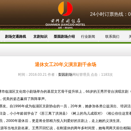
24小时订票热线：010
剧场交通路线
京剧知识
梨园剧场介绍
行业新闻
联系我们
退休女工20年义演京剧千余场
时间：2016.03.21 作者：
梨园剧场
网站管理员 点击：1183次
淄博市临淄区文化馆小剧场举办的基层文艺骨干提升班上，66岁的王秀芹登台演唱京剧
，优美的姿态赢得了阵阵掌声。
友。自1996年成为临淄区京剧协会的一员，20年来，她参加各类公益演出、培训
目染，小小年龄就学会了《苏三离了洪洞县》《树上的鸟儿成双对》《相公你往这里看
员，2000年退休后，更是将全部精力投入到爱好的京剧上，走上她的义演生涯。
于海源等当地京剧名家。王秀芹回忆说，在刚退休的两年多时间里，她每周两天前往相隔