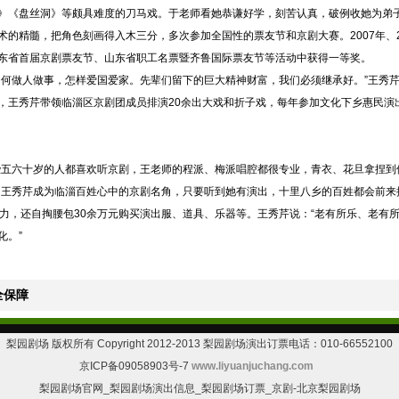
》《盘丝洞》等颇具难度的刀马戏。于老师看她恭谦好学，刻苦认真，破例收她为弟
的精髓，把角色刻画得入木三分，多次参加全国性的票友节和京剧大赛。2007年、2
东省首届京剧票友节、山东省职工名票暨齐鲁国际票友节等活动中获得一等奖。
如何做人做事，怎样爱国爱家。先辈们留下的巨大精神财富，我们必须继承好。”王秀
，王秀芹带领临淄区京剧团成员排演20余出大戏和折子戏，每年参加文化下乡惠民演出
些五六十岁的人都喜欢听京剧，王老师的程派、梅派唱腔都很专业，青衣、花旦拿捏到
，王秀芹成为临淄百姓心中的京剧名角，只要听到她有演出，十里八乡的百姓都会前来
精力，还自掏腰包30余万元购买演出服、道具、乐器等。王秀芹说：“老有所乐、老有
化。”
全保障
梨园剧场 版权所有 Copyright 2012-2013 梨园剧场演出订票电话：010-66552100
京ICP备09058903号-7
www.liyuanjuchang.com
梨园剧场官网_梨园剧场演出信息_梨园剧场订票_京剧-北京梨园剧场