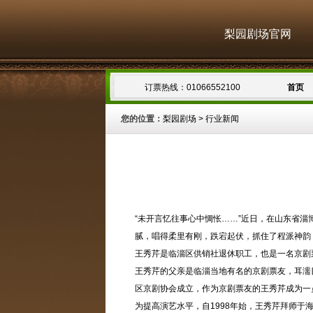
梨园剧场官网
订票热线：01066552100
首页
您的位置：
梨园剧场
>
行业新闻
“未开言忆往事心中惆怅……”近日，在山东省
腻，唱得柔里有刚，跌宕起伏，抓住了程派神韵
王秀芹是临淄区供销社退休职工，也是一名京剧票
王秀芹的父亲是临淄当地有名的京剧票友，耳濡
区京剧协会成立，作为京剧票友的王秀芹成为一
为提高演艺水平，自1998年始，王秀芹拜师