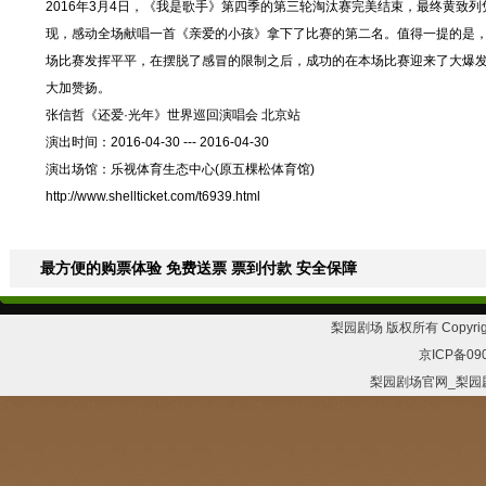
2016年3月4日，《我是歌手》第四季的第三轮淘汰赛完美结束，最终黄致
现，感动全场献唱一首《亲爱的小孩》拿下了比赛的第二名。值得一提的是
场比赛发挥平平，在摆脱了感冒的限制之后，成功的在本场比赛迎来了大爆发
大加赞扬。
张信哲《还爱·光年》世界巡回演唱会 北京站
演出时间：2016-04-30 --- 2016-04-30
演出场馆：乐视体育生态中心(原五棵松体育馆)
http://www.shellticket.com/t6939.html
最方便的购票体验 免费送票 票到付款 安全保障
梨园剧场 版权所有 Copyrig
京ICP备09
梨园剧场官网_梨园