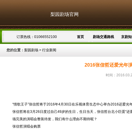
梨园剧场官网
订票热线：01066552100
首页
剧场交通路线
京剧知
您的位置：
梨园剧场
>
行业新闻
2016张信哲还爱光
时间：2016.03.
“情歌王子”张信哲将于2016年4月30日在乐视体育生态中心举办2016
张信哲将在3月26日度过自己49岁的生日，生日当天，张信哲台北小巨蛋“
场完美的演唱会整装待发，我们有什么理由不期待呢？
张信哲演唱会购票