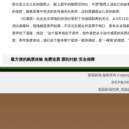
部分是土生土长的陕西人，配上剧中的陕西话对白，可谓“陕西人演自己的故
的老腔，都将原著中苍凉的史诗感充分发挥，达到震撼观众心灵的效果。
《白鹿原》此次在京津地区的演出受到了当地戏剧界的关注。从3月11日起
演出谢幕时，现场都是掌声如潮，不仅北京观众对其赞不绝口，更有从全国
度评价了该版，他说：“这个版本很忠于原作，创作者把从小说中感受的东西
度、美学角度来说，他们这个版本整个挺统一挺协调的，是‘一棵菜’的感觉。”
最方便的购票体验 免费送票 票到付款 安全保障
梨园剧场 版权所有 Copyrig
京ICP备09
梨园剧场官网_梨园