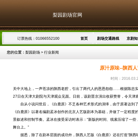
梨园剧场官网
订票热线：01066552100
首页
剧场交通路线
京剧知
您的位置：
梨园剧场
>
行业新闻
原汁原味--陕西
时间：2016.03.
关中大地上，一声苍凉的陕西老腔，引出了两代人的恩恩怨怨……根据陈忠实
27日在天津大剧院与天津观众见面。日前，该剧晋京演出收获赞誉，令天津
自从小说问世后，《白鹿原》不乏各种艺术形式的演绎，由于原著达到了近
《白鹿原》以著名编剧孟冰创作的北京人艺版剧本为基础，并做了一定程度的
景叙述和控制节奏。孟冰在接受采访时表示：“新版的时间、线索压缩了一些
舞台上。”
据悉，除了在剧本层面的成功外，陕西人艺版《白鹿原》还在打造“陕西味”