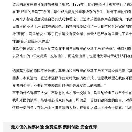
道合的演奏家将音乐理想变成了现实。1959年，他们在圣马丁教堂举行了首
在“田野里的圣马丁”乐团，每个成员都是独奏家级别的乐手，如何平衡他们
以每个人都会适度调整自己的技巧和理论，以追求乐团整体声音的圆满。”良
田野里的圣马丁乐团纯净的音色、独特的气质吸引了一大批年轻音乐家的加盟
持“警惕”。马里纳说：“乐手们永远没有安全感，有些人已经在这里度过了几
“我的音乐冒险从未停止”
此次中国巡演，是马里纳首次在中国与田野里的圣马丁乐团“合体”。他特别
以及比才的《C大调第一交响曲》。而这套曲目，也是他为即将于4月15日
选择莫扎特的原因不难理解，马里纳和田野里的圣马丁乐团正是经典电影《莫
曲家，本真运动一直追求还原作曲家时代的演奏方式，但是我希望在我的乐
奏者的个性，不要让重重顾虑阻碍他们去激发自己的潜能。”
至于为什么选择了大众并不熟悉的比才第一交响曲，马里纳给出了非常个性的
我和乐团的演绎，能够引起听众的兴趣，即便是一首他们很陌生的曲目。对我
值得一提的是，在音乐上不惧冒险的大师，在美食之路上同样勇于探索。“我
最方便的购票体验 免费送票 票到付款 安全保障