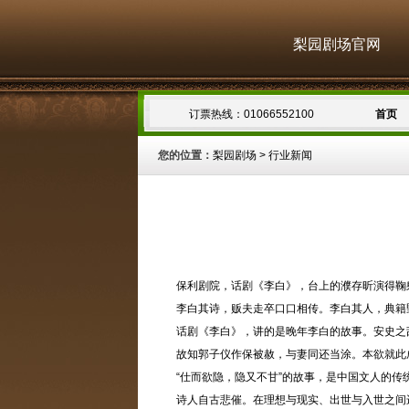
梨园剧场官网
订票热线：01066552100
首页
您的位置：
梨园剧场
>
行业新闻
保利剧院，话剧《李白》，台上的濮存昕演得鞠
李白其诗，贩夫走卒口口相传。李白其人，典籍
话剧《李白》，讲的是晚年李白的故事。安史之
故知郭子仪作保被赦，与妻同还当涂。本欲就此
“仕而欲隐，隐又不甘”的故事，是中国文人的
诗人自古悲催。在理想与现实、出世与入世之间