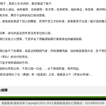
是棋子，真把人生当诗的，最后都成了疯子。
让老诗人成仙。他有傲骨，也有媚骨；有才情，也有矫情。他的身边，有栾泰、惠仲明
有宗琰、腾空子这样的知己粉丝惯着。
，难免就容易进了别人的圈套。所谓不世之才的价值，政客眼里不过是一篇讨逆的檄
说事，讲出的是这些年里没有变过的心病。
我们没多少人惯着，于是学会了用贼眉鼠眼打量着身边的贼眉鼠眼。
我们改不了的通病，就是达则颐指气使，穷则满嘴骂娘。说的都是家国大业，肚子里
《李白》的当代性所在。
只是才情和底线的不同。
朝辞白帝彩云间，千里江陵一日还……台下群情昂扬，掌声四起。
濮存昕应该明白了在《离骚》和《逍遥游》之间，隔着多少个《早发白帝城》。
全保障
梨园剧场 版权所有 Copyright 2012-2013 梨园剧场演出订票电话：010-66552100