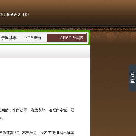
-66552100
关于退/换票
订单查询
8月6日 星期四
王兵败，李白获罪，流放夜郎，途经白帝城，经
去。
做蓬蒿人”。不受待见，大不了“呼儿将出唤美