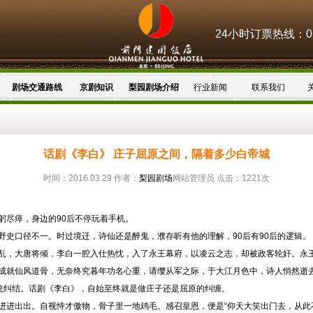
24小时订票热线：010
剧场交通路线
京剧知识
梨园剧场介绍
行业新闻
联系我们
话剧《李白》 庄子屈原之间，隔着多少白帝城
时间：2016.03.29 作者：
梨园剧场
网站管理员 点击：1221次
躬尽瘁，身边的90后不停玩着手机。
野史口径不一。时过境迁，诗仙还是醉鬼，濮存昕有他的理解，90后有90后的逻辑。
乱，大唐将倾，李白一腔入仕热忱，入了永王幕府，以凌云之志，却被政客轮奸。永
成就仙风道骨，无奈终究暮年功名心重，请缨从军之际，于大江月色中，诗人悄然逝
传统纠结。话剧《李白》，自始至终就是做庄子还是屈原的纠缠。
进进出出。自视恃才傲物，骨子里一地鸡毛。感召皇恩，便是“仰天大笑出门去，从此不