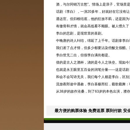
酒，与尔同销万古愁”。情场上是浪子，官场里
话剧《李白》，一演20多年，好就好在它没有
遇达官。但归根结底，他的狂放不羁，还是因为
有傲骨和才情，就会高低看不顺眼。被人惯久了
李白的悲剧，是现世里的喜剧。
中晚唐的诗人纠结，绵延了上千年。话剧拿李白
我们差了点才情，但多少都要沾染些酸文假醋。
李白世无二出，但假李白满街都是。
借的是古人之酒杯，浇的是今人之块垒。现如今
也就是永王眼里五百金的润笔分量——这是话剧
和会不会写诗无关，我们每个人都是李白，区别
流放夜郎途中遇赦，李白喜极而狂，载歌载舞：
从38岁的故作沧桑，到了63岁的本色出演，
最方便的购票体验 免费送票 票到付款 安