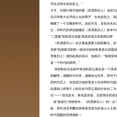
写生活和生命的意义。”
今天，当我们再仔细回看《风雪夜归人》这段“
启示而努力去寻找人生的尊严、生命的意义，虽
唤醒了一个沉睡的时代。由此可见，吴祖光先生
注，对时代的承担隐藏在《风雪夜归人》剧本中
“二度梅”戏骨首次加盟 新老班底共筑梨园旧梦
《风雪夜归人》此次重返国家大剧院舞台，在导
花奖”的国家话剧院一级演员张秋歌将首次加盟
雪夜归人》感到由衷的高兴，他表示：“我很荣
是一个时代的精神。”
张秋歌此次在剧中饰演的苏弘基也是一个具有
然醒悟，感慨时代作弄，感慨命运无常。而对于
府的代言人，但深层次他的复杂人性却和时代脱
此基础上把我个人的生命与苏弘基的生命合二为
论”——“演员是水，角色是容器，当想用水把容
除“新面孔”张秋歌外，《风雪夜归人》的一众“
春，青年演员李麟也将再度变身为奸佞小人王新
时代觉醒的悲情挽歌！