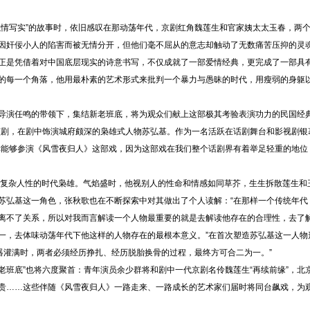
以情写实”的故事时，依旧感叹在那动荡年代，京剧红角魏莲生和官家姨太太玉春，两
因奸佞小人的陷害而被无情分开，但他们毫不屈从的意志却触动了无数痛苦压抑的灵
正是凭借着对中国底层现实的诗意书写，不仅成就了一部爱情经典，更完成了一部具
的每一个角落，他用最朴素的艺术形式来批判一个暴力与愚昧的时代，用瘦弱的身躯
演任鸣的带领下，集结新老班底，将为观众们献上这部极其考验表演功力的民国经典
该剧，在剧中饰演城府颇深的枭雄式人物苏弘基。作为一名活跃在话剧舞台和影视剧银
幸能够参演《风雪夜归人》这部戏，因为这部戏在我们整个话剧界有着举足轻重的地位
复杂人性的时代枭雄。气焰盛时，他视别人的性命和情感如同草芥，生生拆散莲生和
苏弘基这一角色，张秋歌也在不断探索中对其做出了个人读解：“在那样一个传统年代
离不了关系，所以对我而言解读一个人物最重要的就是去解读他存在的合理性，去了
一，去体味动荡年代下他这样的人物存在的最根本意义。”在首次塑造苏弘基这一人物
器灌满时，两者必须经历挣扎、经历脱胎换骨的过程，最终方可合二为一。”
老班底”也将六度聚首：青年演员余少群将和剧中一代京剧名伶魏莲生“再续前缘”，
贵……这些伴随《风雪夜归人》一路走来、一路成长的艺术家们届时将同台飙戏，为