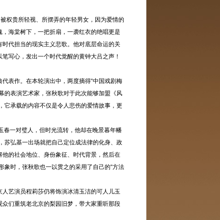
个被权贵所轻视、所摆弄的年轻男女，因为爱情的
魂，海棠树下，一把折扇，一袭红衣的绝唱更是
有时代担当的现实主义悲歌。他对底层命运的关
以笔写心，发出一个时代觉醒的黄钟大吕之声！
代表作。在本轮演出中，两度摘得“中国戏剧梅
幕的表演艺术家，张秋歌对于此次能够加盟《风
，它承载的内容不仅是令人悲伤的爱情故事，更
玉春一对璧人，但时光流转，他却在晚景暮年幡
，苏弘基一出场就把自己定位成法律的化身、政
解他的社会地位、身份象征、时代背景，然后在
形象时，张秋歌也一以贯之的采用了自己的“方法
北京人艺演员程莉莎仍将饰演冰清玉洁的可人儿玉
观众们重筑老北京的梨园旧梦，带大家重听那段