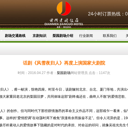
24小时订票热线：010
剧场交通路线
京剧知识
梨园剧场介绍
行业新闻
联系我们
话剧《风雪夜归人》再度上演国家大剧院
时间：2016.04.27 作者：
梨园剧场
网站管理员 点击：1147次
夜归人》，甫一献演，惊艳四座。时至今日，该剧辗转北京、台北、厦门等地，共演出45
领大家重回老北京的梨园旧梦，共同体味这部“剧终魂还在，曲终人不散”的爱情悲歌
归人》的创作。但与同时代下那些群情激昂的革命主义作品不同，这部戏乍一看来，似
。这样的“爱情腔调”在动荡时局下难免“浪漫有余而振奋不足”。但令人诧异的是，1
尽朴素动人的爱情故事下隐藏的是对时代的承担、对命运的叩问，就像吴祖光先生个人所