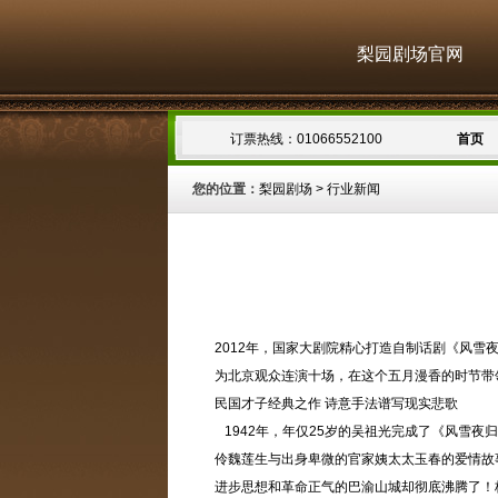
梨园剧场官网
订票热线：01066552100
首页
您的位置：
梨园剧场
>
行业新闻
2012年，国家大剧院精心打造自制话剧《风雪
为北京观众连演十场，在这个五月漫香的时节带
民国才子经典之作 诗意手法谱写现实悲歌
1942年，年仅25岁的吴祖光完成了《风雪夜
伶魏莲生与出身卑微的官家姨太太玉春的爱情故事
进步思想和革命正气的巴渝山城却彻底沸腾了！极