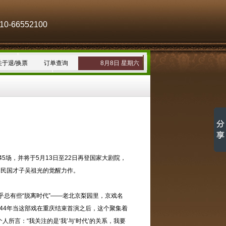
-66552100
关于退/换票
订单查询
8月8日 星期六
场，并将于5月13日至22日再登国家大剧院，
、民国才子吴祖光的觉醒力作。
乎总有些“脱离时代”——老北京梨园里，京戏名
944年当这部戏在重庆结束首演之后，这个聚集着
言：“我关注的是‘我’与‘时代’的关系，我要