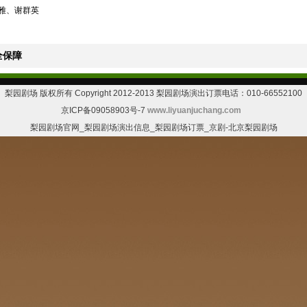
雅、谢群英
全保障
梨园剧场 版权所有 Copyright 2012-2013 梨园剧场演出订票电话：010-66552100
京ICP备09058903号-7
www.liyuanjuchang.com
梨园剧场官网_梨园剧场演出信息_梨园剧场订票_京剧-北京梨园剧场