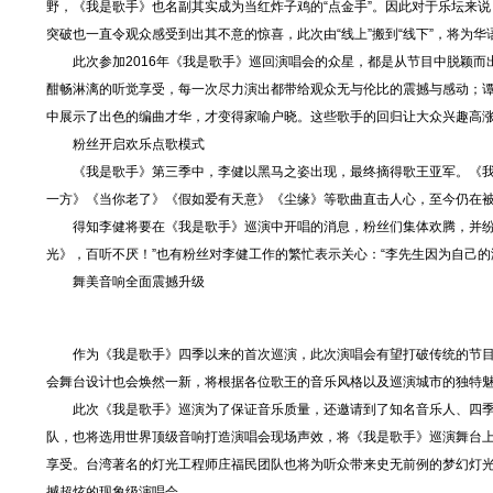
野，《我是歌手》也名副其实成为当红炸子鸡的“点金手”。因此对于乐坛来
突破也一直令观众感受到出其不意的惊喜，此次由“线上”搬到“线下”，将为
此次参加2016年《我是歌手》巡回演唱会的众星，都是从节目中脱颖而
酣畅淋漓的听觉享受，每一次尽力演出都带给观众无与伦比的震撼与感动；
中展示了出色的编曲才华，才变得家喻户晓。这些歌手的回归让大众兴趣高
粉丝开启欢乐点歌模式
《我是歌手》第三季中，李健以黑马之姿出现，最终摘得歌王亚军。《我是歌
一方》《当你老了》《假如爱有天意》《尘缘》等歌曲直击人心，至今仍在
得知李健将要在《我是歌手》巡演中开唱的消息，粉丝们集体欢腾，并纷纷开
光》，百听不厌！”也有粉丝对李健工作的繁忙表示关心：“李先生因为自己
舞美音响全面震撼升级
作为《我是歌手》四季以来的首次巡演，此次演唱会有望打破传统的节目
会舞台设计也会焕然一新，将根据各位歌王的音乐风格以及巡演城市的独特
此次《我是歌手》巡演为了保证音乐质量，还邀请到了知名音乐人、四季
队，也将选用世界顶级音响打造演唱会现场声效，将《我是歌手》巡演舞台
享受。台湾著名的灯光工程师庄福民团队也将为听众带来史无前例的梦幻灯光秀
撼超炫的现象级演唱会。