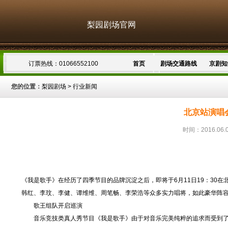
梨园剧场官网
订票热线：01066552100
首页
剧场交通路线
京剧知
您的位置：
梨园剧场
>
行业新闻
北京站演唱
时间：2016.06.
《我是歌手》在经历了四季节目的品牌沉淀之后，即将于6月11日19：30
韩红、李玟、李健、谭维维、周笔畅、李荣浩等众多实力唱将，如此豪华阵
歌王组队开启巡演
音乐竞技类真人秀节目《我是歌手》由于对音乐完美纯粹的追求而受到了