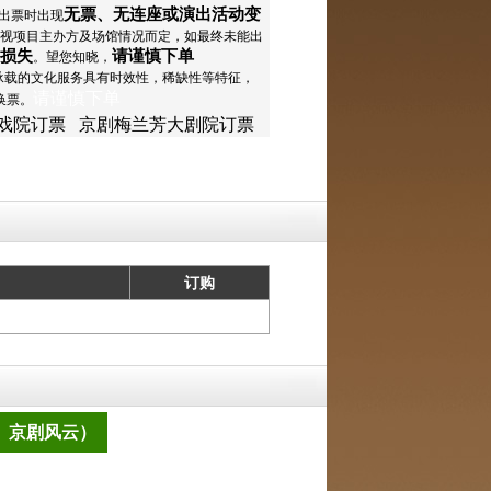
无票、无连座或演出活动变
出票时出现
视项目主办方及场馆情况而定，如最终未能出
损失
请谨慎下单
。望您知晓，
承载的文化服务具有时效性，稀缺性等特征，
请谨慎下单
换票。
戏院订票
京剧梅兰芳大剧院订票
订购
、京剧风云）