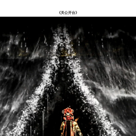
《
关公开台
》