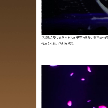
以戏歌之姿，道尽京剧人的坚守与热爱。歌声婉转间
传统文化魅力的别样呈现。