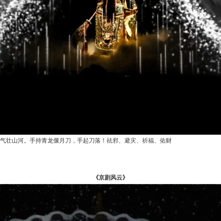
气壮山河。手持青龙偃月刀，手起刀落！祛邪、避灾、祈福、佑财
《京剧风云》